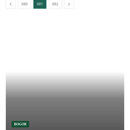
680
681
682
BOGOR