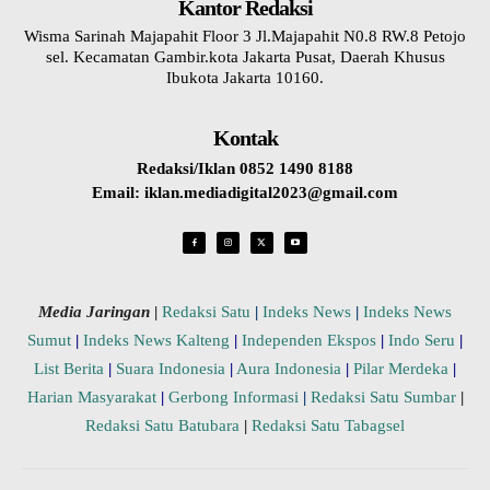
Kantor Redaksi
Wisma Sarinah Majapahit Floor 3 Jl.Majapahit N0.8 RW.8 Petojo
sel. Kecamatan Gambir.kota Jakarta Pusat, Daerah Khusus
Ibukota Jakarta 10160.
Kontak
Redaksi/Iklan 0852 1490 8188
Email: iklan.mediadigital2023@gmail.com
Media Jaringan
|
Redaksi Satu
|
Indeks News
|
Indeks News
Sumut
|
Indeks News Kalteng
|
Independen Ekspos
|
Indo Seru
|
List Berita
|
Suara Indonesia
|
Aura Indonesia
|
Pilar Merdeka
|
Harian Masyarakat
|
Gerbong Informasi
|
Redaksi Satu Sumbar
|
Redaksi Satu Batubara
|
Redaksi Satu Tabagsel