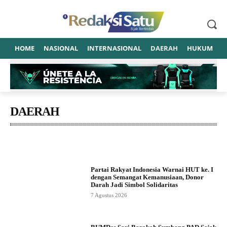
HOME
NASIONAL
INTERNASIONAL
DAERAH
HUKUM
P
DAERAH
BENGKULU
Ekonomi
Kab.Pesisir Selatan Sumatera Barat
Kabupaten Lima
Partai Rakyat Indonesia Warnai HUT ke. I
dengan Semangat Kemanusiaan, Donor
Darah Jadi Simbol Solidaritas
7 Agustus 2026