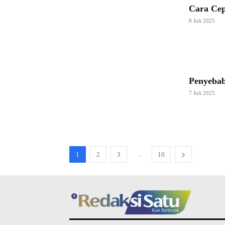
Cara Cep
8 Juli 2025
Penyebab
7 Juli 2025
...
1
2
3
10