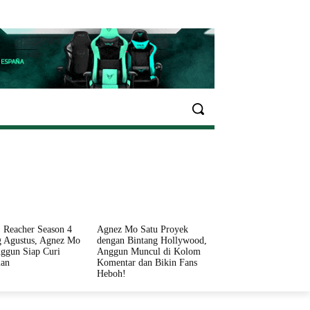
EKONOMI
OLAHRAGA
INFO SEHAT
PARIWI
 Reacher Season 4
Agnez Mo Satu Proyek
 Agustus, Agnez Mo
dengan Bintang Hollywood,
ggun Siap Curi
Anggun Muncul di Kolom
ian
Komentar dan Bikin Fans
Heboh!