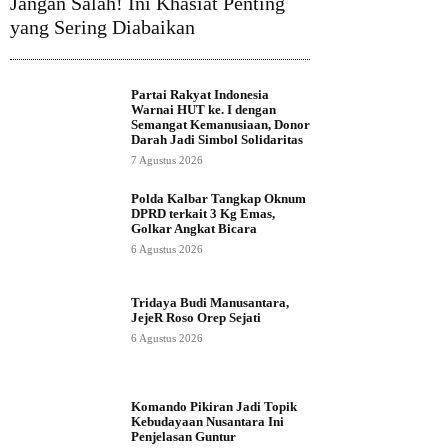
Jangan Salah! Ini Khasiat Penting
yang Sering Diabaikan
Partai Rakyat Indonesia
Warnai HUT ke. I dengan
Semangat Kemanusiaan, Donor
Darah Jadi Simbol Solidaritas
7 Agustus 2026
Polda Kalbar Tangkap Oknum
DPRD terkait 3 Kg Emas,
Golkar Angkat Bicara
6 Agustus 2026
Tridaya Budi Manusantara,
JejeR Roso Orep Sejati
6 Agustus 2026
Komando Pikiran Jadi Topik
Kebudayaan Nusantara Ini
Penjelasan Guntur