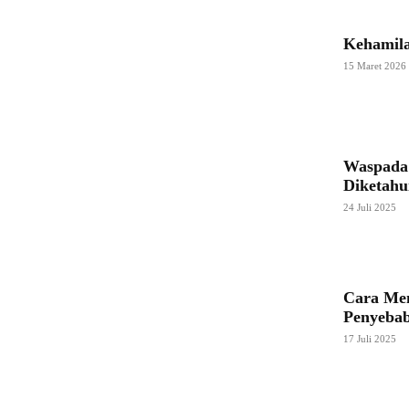
Kehamila
15 Maret 2026
Waspada 
Diketahu
24 Juli 2025
Cara Men
Penyeba
17 Juli 2025