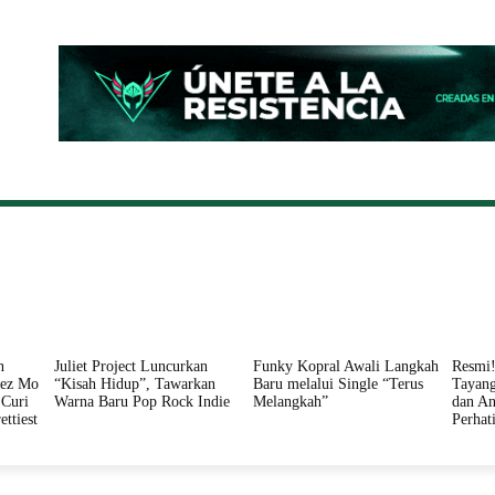
ONAL
DAERAH
HUKUM
PERISTIWA
POLITIK
n
Juliet Project Luncurkan
Funky Kopral Awali Langkah
Resmi!
nez Mo
“Kisah Hidup”, Tawarkan
Baru melalui Single “Terus
Tayang
Curi
Warna Baru Pop Rock Indie
Melangkah”
dan An
ettiest
Perhat