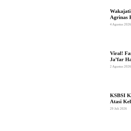
Wakajati
Agrinas 
4 Agustus 202
Viral! F
Ja’far H
2 Agustus 202
KSBSI K
Atasi Ke
29 Juli 2026