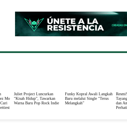
ONAL
DAERAH
HUKUM
PERISTIWA
POLITIK
n
Juliet Project Luncurkan
Funky Kopral Awali Langkah
Resmi!
nez Mo
“Kisah Hidup”, Tawarkan
Baru melalui Single “Terus
Tayang
Curi
Warna Baru Pop Rock Indie
Melangkah”
dan An
ettiest
Perhat