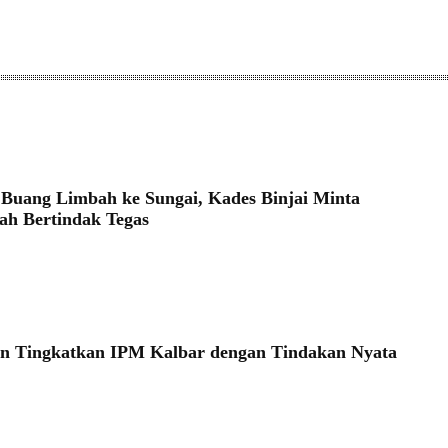
BANTEN
uang Limbah ke Sungai, Kades Binjai Minta
ah Bertindak Tegas
6
n Tingkatkan IPM Kalbar dengan Tindakan Nyata
6