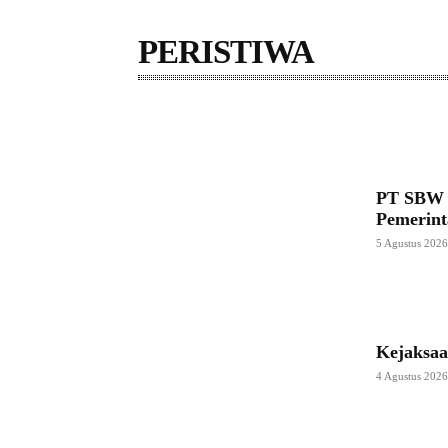
PERISTIWA
Advetorial
Amerika Serikat
Artis
ASUSILA
PT SBW B
Pemerint
5 Agustus 202
Kejaksaa
4 Agustus 202