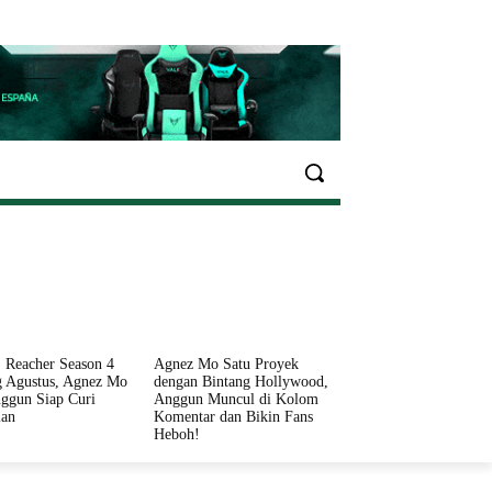
EKONOMI
OLAHRAGA
INFO SEHAT
PARIWI
 Reacher Season 4
Agnez Mo Satu Proyek
 Agustus, Agnez Mo
dengan Bintang Hollywood,
ggun Siap Curi
Anggun Muncul di Kolom
ian
Komentar dan Bikin Fans
Heboh!