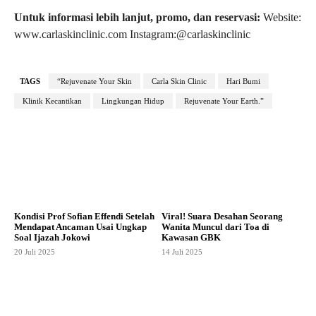
Untuk informasi lebih lanjut, promo, dan reservasi:
Website:
www.carlaskinclinic.com Instagram:@carlaskinclinic
TAGS
“Rejuvenate Your Skin
Carla Skin Clinic
Hari Bumi
Klinik Kecantikan
Lingkungan Hidup
Rejuvenate Your Earth.”
Kondisi Prof Sofian Effendi Setelah
Viral! Suara Desahan Seorang
Mendapat Ancaman Usai Ungkap
Wanita Muncul dari Toa di
Soal Ijazah Jokowi
Kawasan GBK
20 Juli 2025
14 Juli 2025