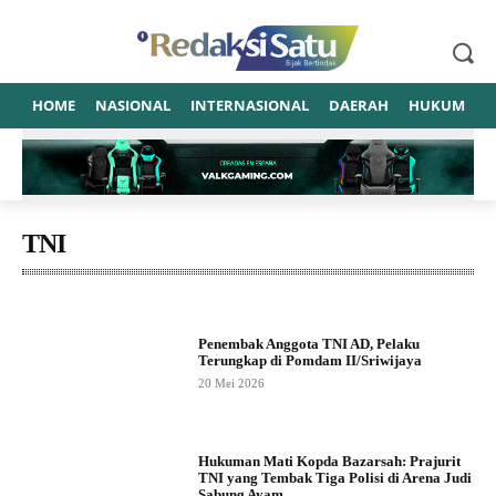
HOME
NASIONAL
INTERNASIONAL
DAERAH
HUKUM
P
TNI
Penembak Anggota TNI AD, Pelaku
Terungkap di Pomdam II/Sriwijaya
20 Mei 2026
Hukuman Mati Kopda Bazarsah: Prajurit
TNI yang Tembak Tiga Polisi di Arena Judi
Sabung Ayam