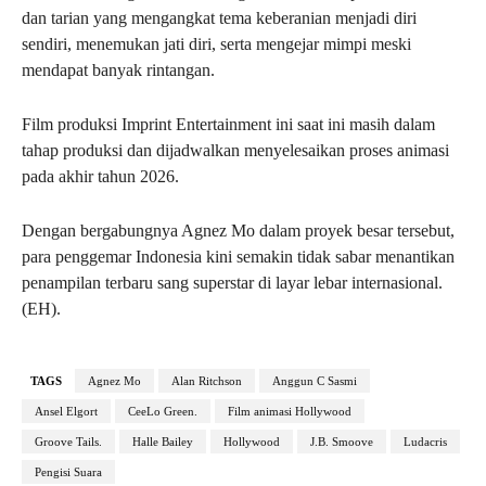
dan tarian yang mengangkat tema keberanian menjadi diri
sendiri, menemukan jati diri, serta mengejar mimpi meski
mendapat banyak rintangan.
Film produksi Imprint Entertainment ini saat ini masih dalam
tahap produksi dan dijadwalkan menyelesaikan proses animasi
pada akhir tahun 2026.
Dengan bergabungnya Agnez Mo dalam proyek besar tersebut,
para penggemar Indonesia kini semakin tidak sabar menantikan
penampilan terbaru sang superstar di layar lebar internasional.
(EH).
TAGS
Agnez Mo
Alan Ritchson
Anggun C Sasmi
Ansel Elgort
CeeLo Green.
Film animasi Hollywood
Groove Tails.
Halle Bailey
Hollywood
J.B. Smoove
Ludacris
Pengisi Suara