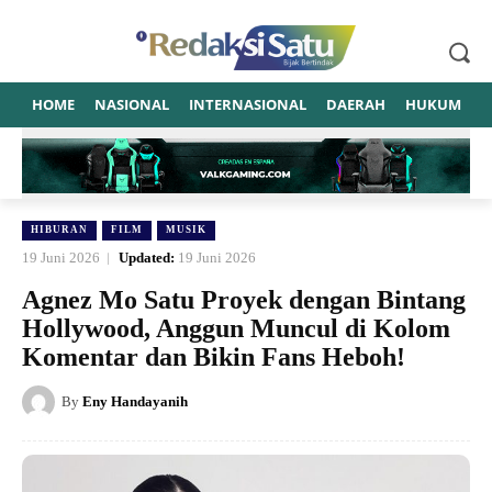
HOME
NASIONAL
INTERNASIONAL
DAERAH
HUKUM
P
HIBURAN
FILM
MUSIK
19 Juni 2026
Updated:
19 Juni 2026
Agnez Mo Satu Proyek dengan Bintang
Hollywood, Anggun Muncul di Kolom
Komentar dan Bikin Fans Heboh!
By
Eny Handayanih