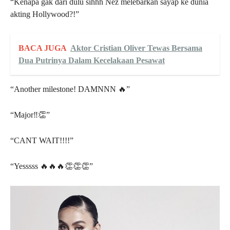
“Kenapa gak dari dulu sihhh Nez melebarkan sayap ke dunia
akting Hollywood?!”
BACA JUGA
Aktor Cristian Oliver Tewas Bersama
Dua Putrinya Dalam Kecelakaan Pesawat
“Another milestone! DAMNNN 🔥”
“Major‼️👏”
“CANT WAIT!!!!”
“Yesssss 🔥🔥🔥👏👏👏”