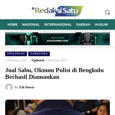
HOME
NASIONAL
INTERNASIONAL
DAERAH
HUKUM
P
INFO POLISI
NARKOTIKA
2 Februari 2022
Updated:
2 Februari 2022
Jual Sabu, Oknum Polisi di Bengkulu
Berhasil Diamankan
By
Edi Anwar