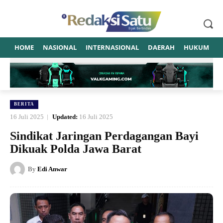
HOME
NASIONAL
INTERNASIONAL
DAERAH
HUKUM
P
BERITA
16 Juli 2025
Updated:
16 Juli 2025
Sindikat Jaringan Perdagangan Bayi
Dikuak Polda Jawa Barat
By
Edi Anwar