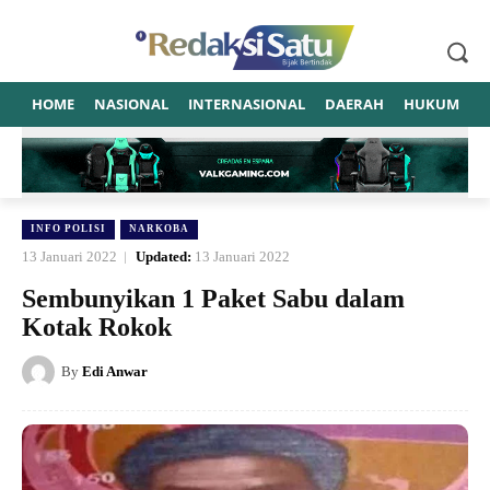
HOME
NASIONAL
INTERNASIONAL
DAERAH
HUKUM
P
INFO POLISI
NARKOBA
13 Januari 2022
Updated:
13 Januari 2022
Sembunyikan 1 Paket Sabu dalam
Kotak Rokok
By
Edi Anwar