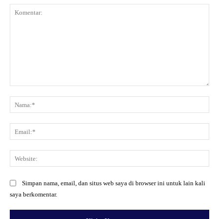
Komentar:
Na
Ema
Web
Simpan nama, email, dan situs web saya di browser ini untuk lain kali
saya berkomentar.