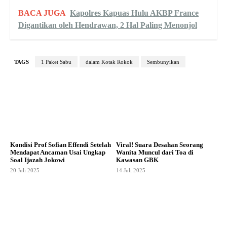
BACA JUGA
Kapolres Kapuas Hulu AKBP France
Digantikan oleh Hendrawan, 2 Hal Paling Menonjol
TAGS
1 Paket Sabu
dalam Kotak Rokok
Sembunyikan
Kondisi Prof Sofian Effendi Setelah
Viral! Suara Desahan Seorang
Mendapat Ancaman Usai Ungkap
Wanita Muncul dari Toa di
Soal Ijazah Jokowi
Kawasan GBK
20 Juli 2025
14 Juli 2025