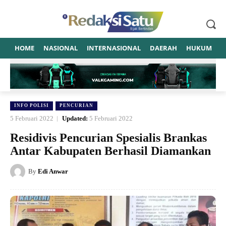
HOME
NASIONAL
INTERNASIONAL
DAERAH
HUKUM
P
INFO POLISI
PENCURIAN
5 Februari 2022
Updated:
5 Februari 2022
Residivis Pencurian Spesialis Brankas
Antar Kabupaten Berhasil Diamankan
By
Edi Anwar