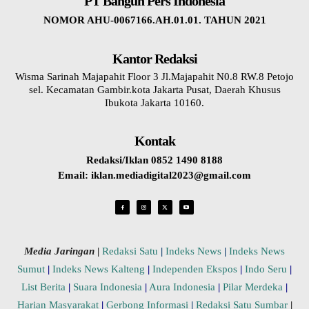
PT Bangun Pers Indonesia
NOMOR AHU-0067166.AH.01.01. TAHUN 2021
Kantor Redaksi
Wisma Sarinah Majapahit Floor 3 Jl.Majapahit N0.8 RW.8 Petojo
sel. Kecamatan Gambir.kota Jakarta Pusat, Daerah Khusus
Ibukota Jakarta 10160.
Kontak
Redaksi/Iklan 0852 1490 8188
Email: iklan.mediadigital2023@gmail.com
Media Jaringan
|
Redaksi Satu
|
Indeks News
|
Indeks News
Sumut
|
Indeks News Kalteng
|
Independen Ekspos
|
Indo Seru
|
List Berita
|
Suara Indonesia
|
Aura Indonesia
|
Pilar Merdeka
|
Harian Masyarakat
|
Gerbong Informasi
|
Redaksi Satu Sumbar
|