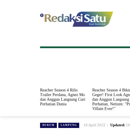
HOME
NASIONAL
INTERNASI
Reacher Season 4 Rilis
Reacher Season 4 Biki
Trailer Perdana, Agnez Mo
Geger! First Look Ag
dan Anggun Langsung Curi
dan Anggun Langsung 
Perhatian Dunia
Perhatian, Netizen: “Pr
Villain Ever!”
16 April 2022
Updated:
16
HUKUM
LAMPUNG