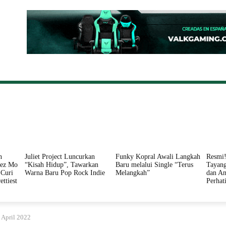
ONAL
DAERAH
HUKUM
PERISTIWA
POLITIK
n
Juliet Project Luncurkan
Funky Kopral Awali Langkah
Resmi!
nez Mo
“Kisah Hidup”, Tawarkan
Baru melalui Single “Terus
Tayang
Curi
Warna Baru Pop Rock Indie
Melangkah”
dan An
ettiest
Perhat
 April 2022