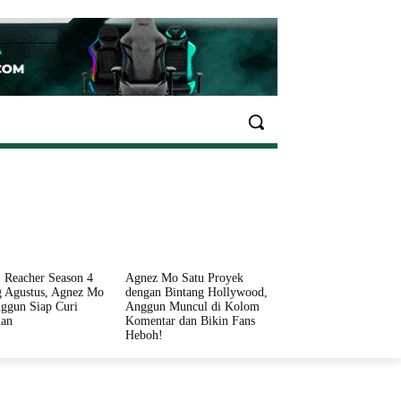
EKONOMI
OLAHRAGA
INFO SEHAT
PARIWI
 Reacher Season 4
Agnez Mo Satu Proyek
 Agustus, Agnez Mo
dengan Bintang Hollywood,
ggun Siap Curi
Anggun Muncul di Kolom
ian
Komentar dan Bikin Fans
Heboh!