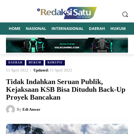
HOME
NASIONAL
INTERNASIONAL
DAERAH
HUKUM
P
DAERAH
HUKUM
KORUPSI
11 April 2022
Updated:
11 April 2022
Tidak Indahkan Seruan Publik,
Kejaksaan KSB Bisa Dituduh Back-Up
Proyek Bancakan
By
Edi Anwar