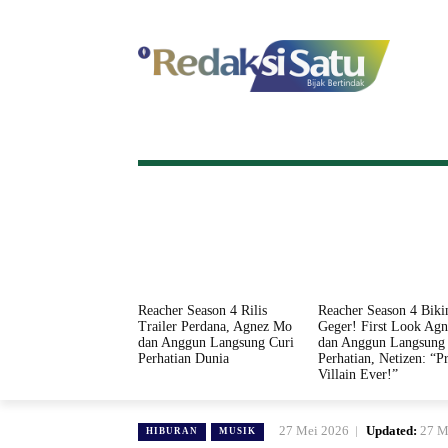
HOME
NASIONAL
INTERNASI
Reacher Season 4 Rilis
Reacher Season 4 Biki
Trailer Perdana, Agnez Mo
Geger! First Look Ag
dan Anggun Langsung Curi
dan Anggun Langsung 
Perhatian Dunia
Perhatian, Netizen: “Pr
Villain Ever!”
27 Mei 2026
Updated:
27 M
HIBURAN
MUSIK