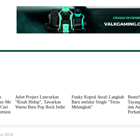
ONAL
DAERAH
HUKUM
PERISTIWA
POLITIK
n
Juliet Project Luncurkan
Funky Kopral Awali Langkah
Resmi!
nez Mo
“Kisah Hidup”, Tawarkan
Baru melalui Single “Terus
Tayang
Curi
Warna Baru Pop Rock Indie
Melangkah”
dan An
ettiest
Perhat
ei 2026