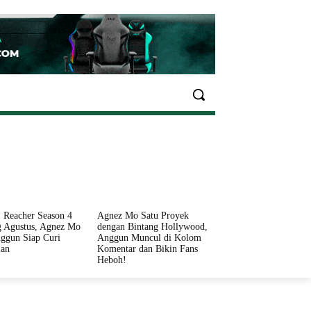
EKONOMI
OLAHRAGA
INFO SEHAT
PARIWI
 Reacher Season 4
Agnez Mo Satu Proyek
 Agustus, Agnez Mo
dengan Bintang Hollywood,
ggun Siap Curi
Anggun Muncul di Kolom
ian
Komentar dan Bikin Fans
Heboh!