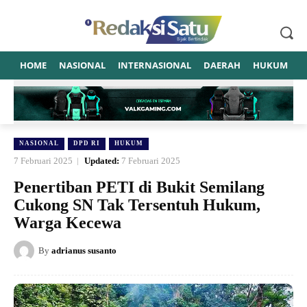
HOME
NASIONAL
INTERNASIONAL
DAERAH
HUKUM
P
NASIONAL
DPD RI
HUKUM
7 Februari 2025
Updated:
7 Februari 2025
Penertiban PETI di Bukit Semilang
Cukong SN Tak Tersentuh Hukum,
Warga Kecewa
By
adrianus susanto