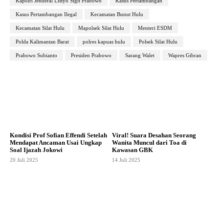
Kapolri Jenderal Listyo Sigit Prabowo
Kasus Pertambangan
Kasus Pertambangan Ilegal
Kecamatan Bunut Hulu
Kecamatan Silat Hulu
Mapolsek Silat Hulu
Menteri ESDM
Polda Kalimantan Barat
polres kapuas hulu
Polsek Silat Hulu
Prabowo Subianto
Presiden Prabowo
Sarang Walet
Wapres Gibran
Kondisi Prof Sofian Effendi Setelah
Viral! Suara Desahan Seorang
Mendapat Ancaman Usai Ungkap
Wanita Muncul dari Toa di
Soal Ijazah Jokowi
Kawasan GBK
20 Juli 2025
14 Juli 2025