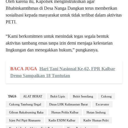
Oleh karena itu, Kapolsek menginstruksikan agar
Bhabinkamtibmas di Desa Nanga Dangkan terus memberikan
sosialisasi kepada masyarakat untuk tidak terlibat dalam aktivitas
PETI.
“Kami berkomitmen untuk menindak tegas segala bentuk
aktivitas tambang emas tanpa izin demi menjaga kelestarian
lingkungan dan menegakkan hukum,” pungkasnya.
BACA JUGA
Hari Tani Nasional Ke-62, FPR Kalbar
Demo Sampaikan 18 Tuntutan
TAGS
ALAT BERAT
Bukit Lipis
Bukit Semilang
Cukong
Cukong Tambang Ilegal
Dinas LHK Kalimantan Barat
Excavator
Gibran Rakabuming Raka
Humas Polda Kalbar
Hutan lindung
Irjen Pol Pipit Rismanto
Kadis ESDM Kalbar
Kadiv Humas Polri