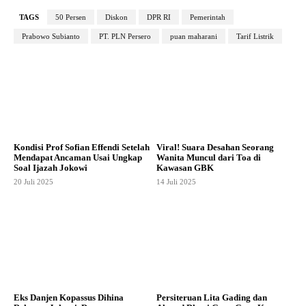
TAGS
50 Persen
Diskon
DPR RI
Pemerintah
Prabowo Subianto
PT. PLN Persero
puan maharani
Tarif Listrik
Kondisi Prof Sofian Effendi Setelah
Viral! Suara Desahan Seorang
Mendapat Ancaman Usai Ungkap
Wanita Muncul dari Toa di
Soal Ijazah Jokowi
Kawasan GBK
20 Juli 2025
14 Juli 2025
Eks Danjen Kopassus Dihina
Persiteruan Lita Gading dan