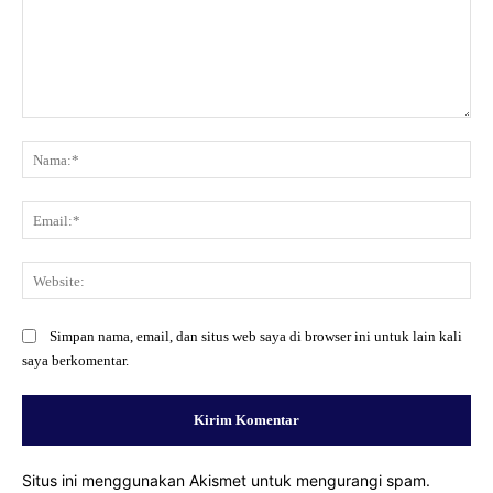
Komentar:
Na
Ema
Web
Simpan nama, email, dan situs web saya di browser ini untuk lain kali
saya berkomentar.
Situs ini menggunakan Akismet untuk mengurangi spam.