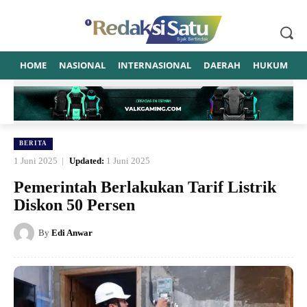
HOME
NASIONAL
INTERNASIONAL
DAERAH
HUKUM
P
BERITA
1 Juni 2025
Updated:
1 Juni 2025
Pemerintah Berlakukan Tarif Listrik
Diskon 50 Persen
By
Edi Anwar