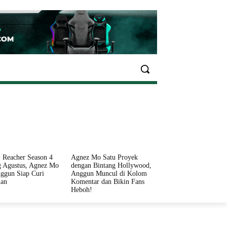
EKONOMI
OLAHRAGA
INFO SEHAT
PARIWI
 Reacher Season 4
Agnez Mo Satu Proyek
 Agustus, Agnez Mo
dengan Bintang Hollywood,
ggun Siap Curi
Anggun Muncul di Kolom
ian
Komentar dan Bikin Fans
Heboh!