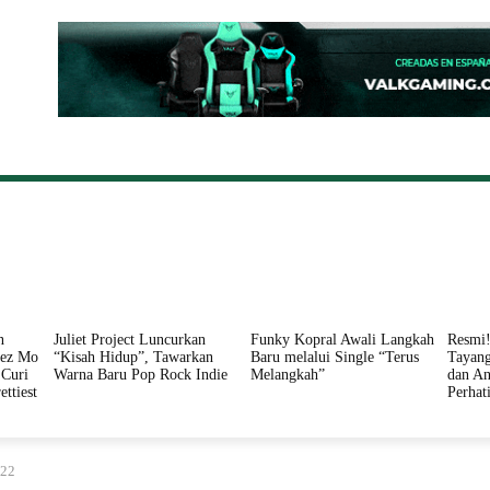
ONAL
DAERAH
HUKUM
PERISTIWA
POLITIK
n
Juliet Project Luncurkan
Funky Kopral Awali Langkah
Resmi!
nez Mo
“Kisah Hidup”, Tawarkan
Baru melalui Single “Terus
Tayang
Curi
Warna Baru Pop Rock Indie
Melangkah”
dan An
ettiest
Perhat
022