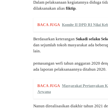
Dalam pelaksanaan kegiatannya diduga tida
dilaksanakan alias
fiktip
.
BACA JUGA
Komite II DPD RI Nilai Ke
Berdasarkan keterangan
Sukadi
selaku Sek
dan sejumlah tokoh masyarakat ada beberap
lain.
pemasangan wefi tahun anggaran 2020 denga
ada laporan pelaksanaannya ditahun 202
BACA JUGA
Masyarakat Pertanyakan Ki
Arwana
Nanun direalisasikan diakhir tahun 2021 d