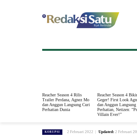
HOME
NASIONAL
INTERNASI
Reacher Season 4 Rilis
Reacher Season 4 Biki
Trailer Perdana, Agnez Mo
Geger! First Look Ag
dan Anggun Langsung Curi
dan Anggun Langsung 
Perhatian Dunia
Perhatian, Netizen: “Pr
Villain Ever!”
2 Februari 2022
Updated:
2 Februari 2
KORUPSI