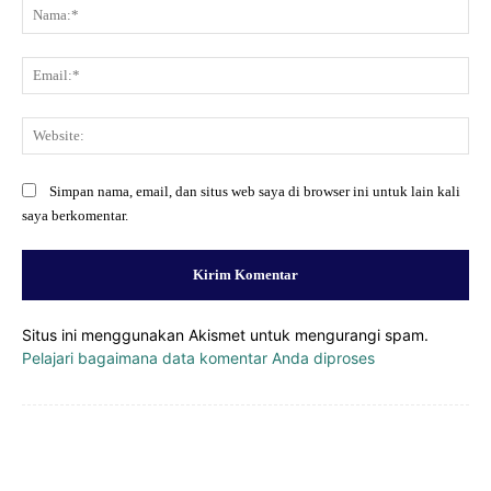
Na
Ema
Web
Simpan nama, email, dan situs web saya di browser ini untuk lain kali
saya berkomentar.
Situs ini menggunakan Akismet untuk mengurangi spam.
Pelajari bagaimana data komentar Anda diproses