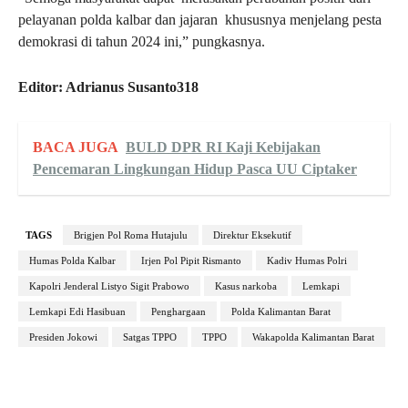
pelayanan polda kalbar dan jajaran khususnya menjelang pesta
demokrasi di tahun 2024 ini,” pungkasnya.
Editor: Adrianus Susanto318
BACA JUGA
BULD DPR RI Kaji Kebijakan
Pencemaran Lingkungan Hidup Pasca UU Ciptaker
TAGS
Brigjen Pol Roma Hutajulu
Direktur Eksekutif
Humas Polda Kalbar
Irjen Pol Pipit Rismanto
Kadiv Humas Polri
Kapolri Jenderal Listyo Sigit Prabowo
Kasus narkoba
Lemkapi
Lemkapi Edi Hasibuan
Penghargaan
Polda Kalimantan Barat
Presiden Jokowi
Satgas TPPO
TPPO
Wakapolda Kalimantan Barat