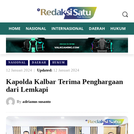
HOME
NASIONAL
INTERNASIONAL
DAERAH
HUKUM
P
NASIONAL
DAERAH
HUKUM
12 Januari 2024
Updated:
12 Januari 2024
Kapolda Kalbar Terima Penghargaan
dari Lemkapi
By
adrianus susanto