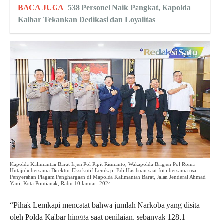
BACA JUGA
538 Personel Naik Pangkat, Kapolda
Kalbar Tekankan Dedikasi dan Loyalitas
Kapolda Kalimantan Barat Irjen Pol Pipit Rismanto, Wakapolda Brigjen Pol Roma
Hutajulu bersama Direktur Eksekutif Lemkapi Edi Hasibuan saat foto bersama usai
Penyerahan Piagam Penghargaan di Mapolda Kalimantan Barat, Jalan Jenderal Ahmad
Yani, Kota Pontianak, Rabu 10 Januari 2024.
“Pihak Lemkapi mencatat bahwa jumlah Narkoba yang disita
oleh Polda Kalbar hingga saat penilaian, sebanyak 128,1