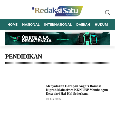
HOME
NASIONAL
INTERNASIONAL
DAERAH
HUKUM
P
PENDIDIKAN
Advetorial
Amerika Serikat
Artis
ASUSILA
BANTEN
Menyalakan Harapan Nagari Bomas:
Kiprah Mahasiswa KKN UNP Membangun
Desa dari Hal-Hal Sederhana
19 Juli 2026