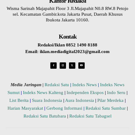
Kantor Redaksi
Wisma Sarinah Majapahit Floor 3 Jl.Majapahit N0.8 RW.8 Petojo
sel. Kecamatan Gambir.kota Jakarta Pusat, Daerah Khusus
Ibukota Jakarta 10160.
Kontak
Redaksi/Iklan 0852 1490 8188
Email: iklan.mediadigital2023@gmail.com
Media Jaringan
|
Redaksi Satu
|
Indeks News
|
Indeks News
Sumut
|
Indeks News Kalteng
|
Independen Ekspos
|
Indo Seru
|
List Berita
|
Suara Indonesia
|
Aura Indonesia
|
Pilar Merdeka
|
Harian Masyarakat
|
Gerbong Informasi
|
Redaksi Satu Sumbar
|
Redaksi Satu Batubara
|
Redaksi Satu Tabagsel