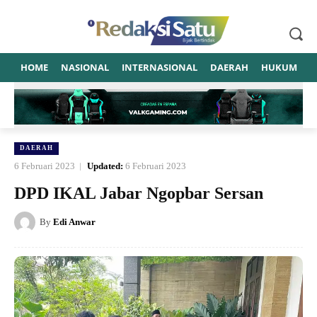
HOME
NASIONAL
INTERNASIONAL
DAERAH
HUKUM
P
DAERAH
6 Februari 2023
Updated:
6 Februari 2023
DPD IKAL Jabar Ngopbar Sersan
By
Edi Anwar