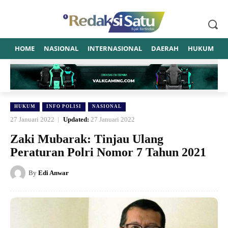
HOME
NASIONAL
INTERNASIONAL
DAERAH
HUKUM
P
HUKUM
INFO POLISI
NASIONAL
27 Januari 2022
Updated:
27 Januari 2022
Zaki Mubarak: Tinjau Ulang
Peraturan Polri Nomor 7 Tahun 2021
By
Edi Anwar