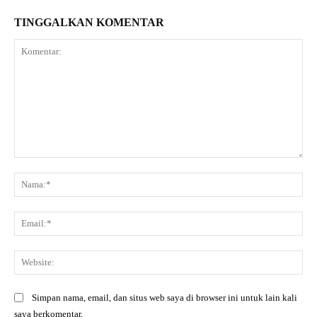
TINGGALKAN KOMENTAR
Komentar:
Na
Ema
Web
Simpan nama, email, dan situs web saya di browser ini untuk lain kali
saya berkomentar.