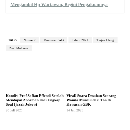
Mengambil Hp Wartawan, Begini Pengakuannya
TAGS
Nomor 7
Peraturan Polri
Tahun 2021
Tinjau Ulang
Zaki Mubarak
Kondisi Prof Sofian Effendi Setelah
Viral! Suara Desahan Seorang
Mendapat Ancaman Usai Ungkap
Wanita Muncul dari Toa di
Soal Ijazah Jokowi
Kawasan GBK
20 Juli 2025
14 Juli 2025