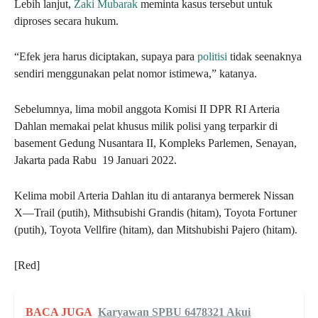
Lebih lanjut,
Zaki Mubarak
meminta kasus tersebut untuk
diproses secara hukum.
“Efek jera harus diciptakan, supaya para
politisi
tidak seenaknya
sendiri menggunakan pelat nomor istimewa,” katanya.
Sebelumnya, lima mobil anggota Komisi II DPR RI Arteria
Dahlan memakai pelat khusus milik polisi yang terparkir di
basement Gedung Nusantara II, Kompleks Parlemen, Senayan,
Jakarta pada Rabu 19 Januari 2022.
Kelima mobil Arteria Dahlan itu di antaranya bermerek Nissan
X—Trail (putih), Mithsubishi Grandis (hitam), Toyota Fortuner
(putih), Toyota Vellfire (hitam), dan Mitshubishi Pajero (hitam).
[Red]
BACA JUGA
Karyawan SPBU 6478321 Akui