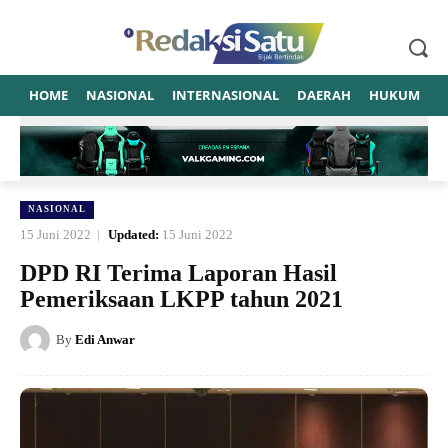
HOME
NASIONAL
INTERNASIONAL
DAERAH
HUKUM
P
NASIONAL
15 Juni 2022
Updated:
15 Juni 2022
DPD RI Terima Laporan Hasil
Pemeriksaan LKPP tahun 2021
By
Edi Anwar