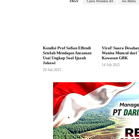
TAGS
Calon Presiden AS
Joe Biden
Kondisi Prof Sofian Effendi
Viral! Suara Desaha
Setelah Mendapat Ancaman
Wanita Muncul dari 
Usai Ungkap Soal Ijazah
Kawasan GBK
Jokowi
14 Juli 2025
20 Juli 2025