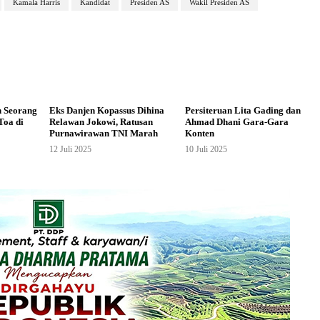
Kamala Harris
Kandidat
Presiden AS
Wakil Presiden AS
n Seorang
Eks Danjen Kopassus Dihina
Persiteruan Lita Gading dan
Toa di
Relawan Jokowi, Ratusan
Ahmad Dhani Gara-Gara
Purnawirawan TNI Marah
Konten
12 Juli 2025
10 Juli 2025