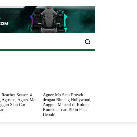
EKONOMI
OLAHRAGA
INFO SEHAT
PARIWI
 Reacher Season 4
Agnez Mo Satu Proyek
 Agustus, Agnez Mo
dengan Bintang Hollywood,
ggun Siap Curi
Anggun Muncul di Kolom
ian
Komentar dan Bikin Fans
Heboh!