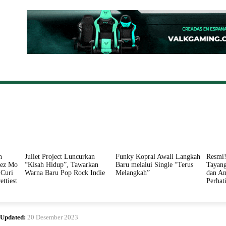
ONAL
DAERAH
HUKUM
PERISTIWA
POLITIK
n
Juliet Project Luncurkan
Funky Kopral Awali Langkah
Resmi!
nez Mo
“Kisah Hidup”, Tawarkan
Baru melalui Single “Terus
Tayang
Curi
Warna Baru Pop Rock Indie
Melangkah”
dan An
ettiest
Perhat
Updated:
20 Desember 2023