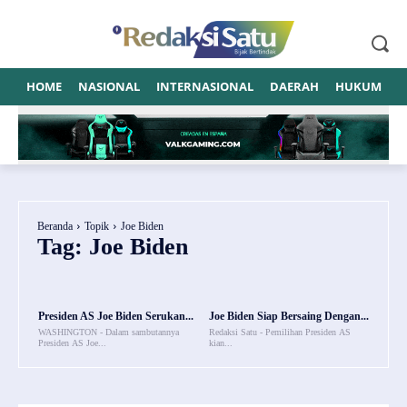
HOME
NASIONAL
INTERNASIONAL
DAERAH
HUKUM
P
Beranda
Topik
Joe Biden
Tag:
Joe Biden
Presiden AS Joe Biden Serukan...
Joe Biden Siap Bersaing Dengan...
WASHINGTON - Dalam sambutannya
Redaksi Satu - Pemilihan Presiden AS
Presiden AS Joe...
kian...