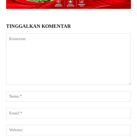
TINGGALKAN KOMENTAR
Komentar:
Na
Ema
Web