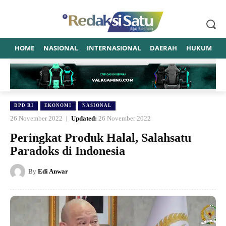
HOME
NASIONAL
INTERNASIONAL
DAERAH
HUKUM
P
DPD RI
EKONOMI
NASIONAL
26 November 2022
Updated:
26 November 2022
Peringkat Produk Halal, Salahsatu
Paradoks di Indonesia
By
Edi Anwar