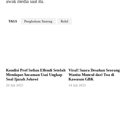
awak media saat itu.
TAGS
Penghuluan Sintong
Rohil
Kondisi Prof Sofian Effendi Setelah
Viral! Suara Desahan Seorang
Mendapat Ancaman Usai Ungkap
Wanita Muncul dari Toa di
Soal Ijazah Jokowi
Kawasan GBK
20 Juli 2025
14 Juli 2025