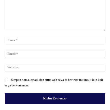
Komentar:
Na
Ema
Web
Simpan nama, email, dan situs web saya di browser ini untuk lain kali
saya berkomentar.