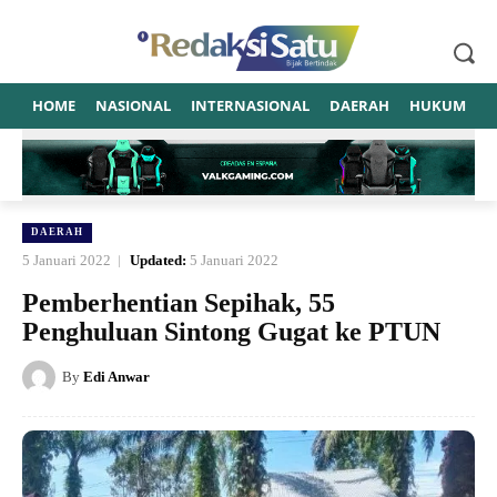
HOME
NASIONAL
INTERNASIONAL
DAERAH
HUKUM
P
DAERAH
5 Januari 2022
Updated:
5 Januari 2022
Pemberhentian Sepihak, 55
Penghuluan Sintong Gugat ke PTUN
By
Edi Anwar