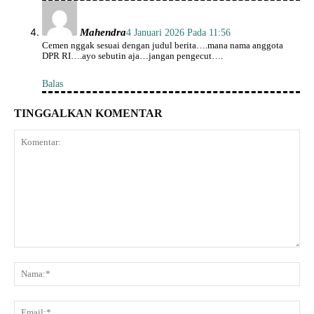
Mahendra
4 Januari 2026 Pada 11:56
Cemen nggak sesuai dengan judul berita….mana nama anggota
DPR RI….ayo sebutin aja…jangan pengecut….
Balas
TINGGALKAN KOMENTAR
Komentar:
Na
Ema