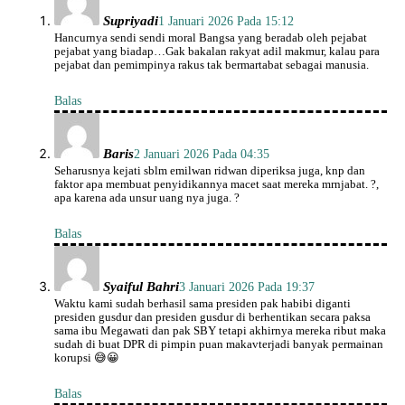
Supriyadi
1 Januari 2026 Pada 15:12
Hancurnya sendi sendi moral Bangsa yang beradab oleh pejabat
pejabat yang biadap…Gak bakalan rakyat adil makmur, kalau para
pejabat dan pemimpinya rakus tak bermartabat sebagai manusia.
Balas
Baris
2 Januari 2026 Pada 04:35
Seharusnya kejati sblm emilwan ridwan diperiksa juga, knp dan
faktor apa membuat penyidikannya macet saat mereka mrnjabat. ?,
apa karena ada unsur uang nya juga. ?
Balas
Syaiful Bahri
3 Januari 2026 Pada 19:37
Waktu kami sudah berhasil sama presiden pak habibi diganti
presiden gusdur dan presiden gusdur di berhentikan secara paksa
sama ibu Megawati dan pak SBY tetapi akhirnya mereka ribut maka
sudah di buat DPR di pimpin puan makavterjadi banyak permainan
korupsi 😅😀
Balas