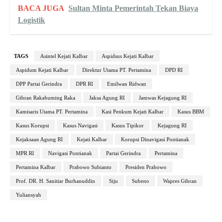
BACA JUGA
Sultan Minta Pemerintah Tekan Biaya
Logistik
TAGS
Asintel Kejati Kalbar
Aspidsus Kejati Kalbar
Aspidum Kejati Kalbar
Direktur Utama PT. Pertamina
DPD RI
DPP Partai Gerindra
DPR RI
Emilwan Ridwan
Gibran Rakabuming Raka
Jaksa Agung RI
Jamwas Kejagung RI
Kamisaris Utama PT. Pertamina
Kasi Penkum Kejati Kalbar
Kasus BBM
Kasus Korupsi
Kasus Navigasi
Kasus Tipikor
Kejagung RI
Kejaksaan Agung RI
Kejati Kalbar
Korupsi Dinavigasi Pontianak
MPR RI
Navigasi Pontianak
Partai Gerindra
Pertamina
Pertamina Kalbar
Prabowo Subianto
Presiden Prabowo
Prof. DR. H. Sanitiar Burhanuddin
Siju
Subeno
Wapres Gibran
Yuliansyah