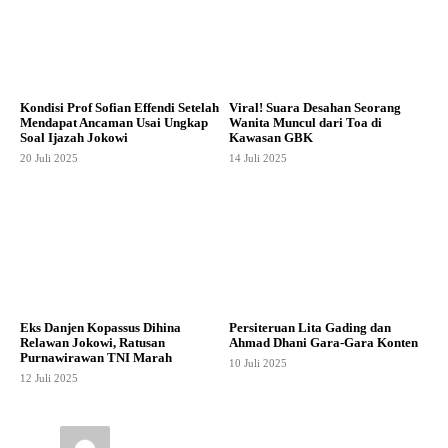
Kondisi Prof Sofian Effendi Setelah
Viral! Suara Desahan Seorang
Mendapat Ancaman Usai Ungkap
Wanita Muncul dari Toa di
Soal Ijazah Jokowi
Kawasan GBK
20 Juli 2025
14 Juli 2025
Eks Danjen Kopassus Dihina
Persiteruan Lita Gading dan
Relawan Jokowi, Ratusan
Ahmad Dhani Gara-Gara Konten
Purnawirawan TNI Marah
10 Juli 2025
12 Juli 2025