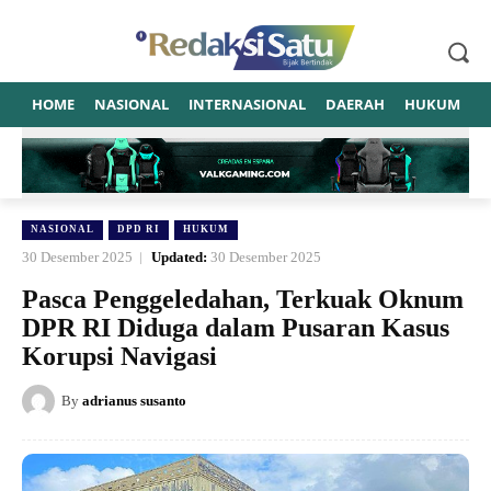
HOME
NASIONAL
INTERNASIONAL
DAERAH
HUKUM
P
NASIONAL
DPD RI
HUKUM
30 Desember 2025
Updated:
30 Desember 2025
Pasca Penggeledahan, Terkuak Oknum
DPR RI Diduga dalam Pusaran Kasus
Korupsi Navigasi
By
adrianus susanto