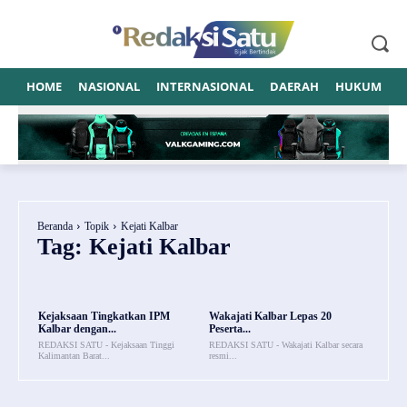
HOME
NASIONAL
INTERNASIONAL
DAERAH
HUKUM
P
Beranda
Topik
Kejati Kalbar
Tag:
Kejati Kalbar
Kejaksaan Tingkatkan IPM
Wakajati Kalbar Lepas 20
Kalbar dengan...
Peserta...
REDAKSI SATU - Kejaksaan Tinggi
REDAKSI SATU - Wakajati Kalbar secara
Kalimantan Barat...
resmi...