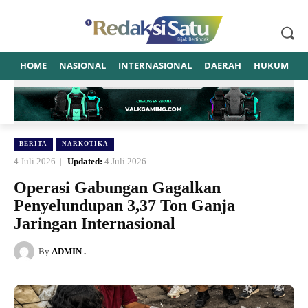
HOME
NASIONAL
INTERNASIONAL
DAERAH
HUKUM
P
BERITA
NARKOTIKA
4 Juli 2026
Updated:
4 Juli 2026
Operasi Gabungan Gagalkan
Penyelundupan 3,37 Ton Ganja
Jaringan Internasional
By
ADMIN .