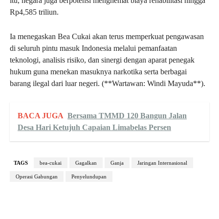
itu, negara juga berpotensi menghemat biaya rehabilitasi hingga
Rp4,585 triliun.
Ia menegaskan Bea Cukai akan terus memperkuat pengawasan
di seluruh pintu masuk Indonesia melalui pemanfaatan
teknologi, analisis risiko, dan sinergi dengan aparat penegak
hukum guna menekan masuknya narkotika serta berbagai
barang ilegal dari luar negeri. (**Wartawan: Windi Mayuda**).
BACA JUGA
Bersama TMMD 120 Bangun Jalan
Desa Hari Ketujuh Capaian Limabelas Persen
TAGS
bea-cukai
Gagalkan
Ganja
Jaringan Internasional
Operasi Gabungan
Penyelundupan