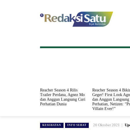
HOME
NASIONAL
INTERNASI
Reacher Season 4 Rilis
Reacher Season 4 Biki
Trailer Perdana, Agnez Mo
Geger! First Look Ag
dan Anggun Langsung Curi
dan Anggun Langsung 
Perhatian Dunia
Perhatian, Netizen: “Pr
Villain Ever!”
26 Oktober 2021
Up
KESEHATAN
INFO SEHAT