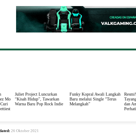
ONAL
DAERAH
HUKUM
PERISTIWA
POLITIK
n
Juliet Project Luncurkan
Funky Kopral Awali Langkah
Resmi!
nez Mo
“Kisah Hidup”, Tawarkan
Baru melalui Single “Terus
Tayang
Curi
Warna Baru Pop Rock Indie
Melangkah”
dan An
ettiest
Perhat
dated:
26 Oktober 2021