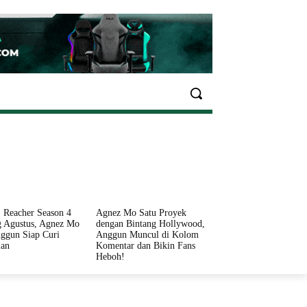
EKONOMI
OLAHRAGA
INFO SEHAT
PARIWI
 Reacher Season 4
Agnez Mo Satu Proyek
 Agustus, Agnez Mo
dengan Bintang Hollywood,
ggun Siap Curi
Anggun Muncul di Kolom
ian
Komentar dan Bikin Fans
Heboh!