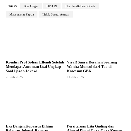
TAGS
Bisa Gugat
DPD RI
Jika Pendidikan Gratis
Masyarakat Papua
Tidak Sesuai Aturan
Kondisi Prof Sofian Effendi Setelah
Viral! Suara Desahan Seorang
Mendapat Ancaman Usai Ungkap
Wanita Muncul dari Toa di
Soal Ijazah Jokowi
Kawasan GBK
20 Juli 2025
14 Juli 2025
Eks Danjen Kopassus Dihina
Persiteruan Lita Gading dan
Relawan Jokowi, Ratusan
Ahmad Dhani Gara-Gara Konten