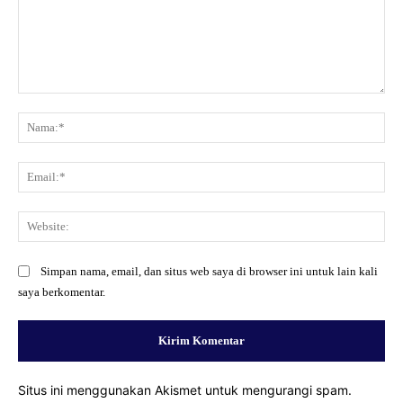
Komentar:
Na
Ema
Web
Simpan nama, email, dan situs web saya di browser ini untuk lain kali
saya berkomentar.
Situs ini menggunakan Akismet untuk mengurangi spam.