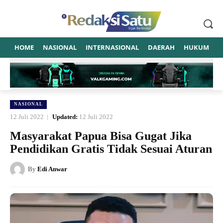
HOME
NASIONAL
INTERNASIONAL
DAERAH
HUKUM
P
NASIONAL
12 Juli 2022
Updated:
12 Juli 2022
Masyarakat Papua Bisa Gugat Jika
Pendidikan Gratis Tidak Sesuai Aturan
By
Edi Anwar