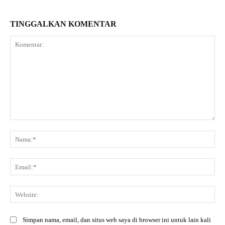
TINGGALKAN KOMENTAR
Komentar:
Na
Ema
Web
Simpan nama, email, dan situs web saya di browser ini untuk lain kali