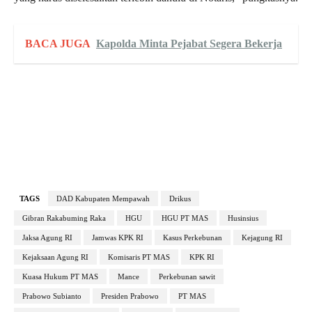
BACA JUGA
Kapolda Minta Pejabat Segera Bekerja
TAGS
DAD Kabupaten Mempawah
Drikus
Gibran Rakabuming Raka
HGU
HGU PT MAS
Husinsius
Jaksa Agung RI
Jamwas KPK RI
Kasus Perkebunan
Kejagung RI
Kejaksaan Agung RI
Komisaris PT MAS
KPK RI
Kuasa Hukum PT MAS
Mance
Perkebunan sawit
Prabowo Subianto
Presiden Prabowo
PT MAS