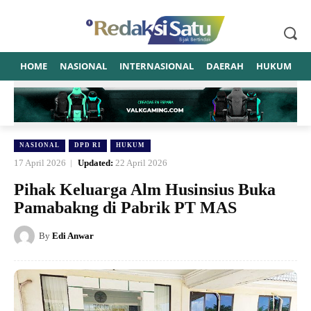
HOME
NASIONAL
INTERNASIONAL
DAERAH
HUKUM
P
NASIONAL
DPD RI
HUKUM
17 April 2026
Updated:
22 April 2026
Pihak Keluarga Alm Husinsius Buka
Pamabakng di Pabrik PT MAS
By
Edi Anwar