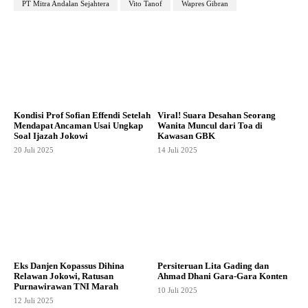
PT Mitra Andalan Sejahtera
Vito Tanof
Wapres Gibran
Kondisi Prof Sofian Effendi Setelah
Viral! Suara Desahan Seorang
Mendapat Ancaman Usai Ungkap
Wanita Muncul dari Toa di
Soal Ijazah Jokowi
Kawasan GBK
20 Juli 2025
14 Juli 2025
Eks Danjen Kopassus Dihina
Persiteruan Lita Gading dan
Relawan Jokowi, Ratusan
Ahmad Dhani Gara-Gara Konten
Purnawirawan TNI Marah
10 Juli 2025
12 Juli 2025