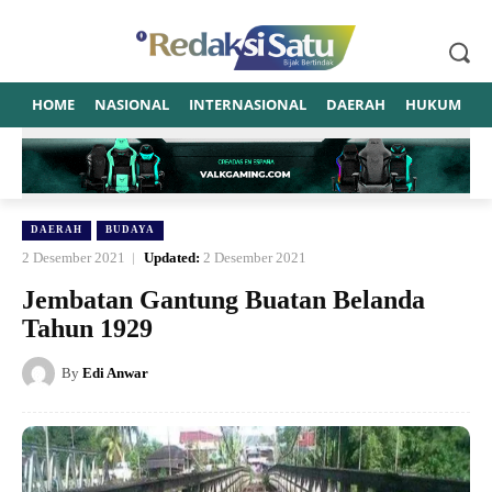
HOME
NASIONAL
INTERNASIONAL
DAERAH
HUKUM
P
DAERAH
BUDAYA
2 Desember 2021
Updated:
2 Desember 2021
Jembatan Gantung Buatan Belanda
Tahun 1929
By
Edi Anwar