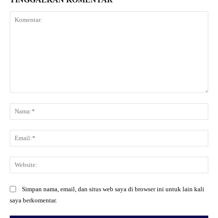
Komentar:
Na
Ema
Web
Simpan nama, email, dan situs web saya di browser ini untuk lain kali
saya berkomentar.