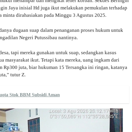
emukul menampar dan mengikat leher korban. Sekdes Beringin
gin Jaya inisial Hd juga ikut melakukan pemukulan terhadap
 minta dirahasiakan pada Minggu 3 Agustus 2025.
adanya dugaan suap dalam penanganan proses hukum untuk
gadilan Negeri Putussibau nantinya.
desa, tapi mereka gunakan untuk suap, sedangkan kasus
a masyarakat ikut. Tetapi kata mereka, uang ingkam dari
 Rp300 juta, biar hukuman 15 Tersangka ini ringan, katanya
ta,” tutur Z.
Kuota Stok BBM Subsidi Aman