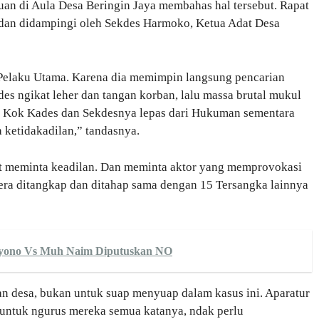
uan di Aula Desa Beringin Jaya membahas hal tersebut. Rapat
 dan didampingi oleh Sekdes Harmoko, Ketua Adat Desa
 Pelaku Utama. Karena dia memimpin langsung pencarian
es ngikat leher dan tangan korban, lalu massa brutal mukul
. Kok Kades dan Sekdesnya lepas dari Hukuman sementara
a ketidakadilan,” tandasnya.
t meminta keadilan. Dan meminta aktor yang memprovokasi
era ditangkap dan ditahap sama dengan 15 Tersangka lainnya
uyono Vs Muh Naim Diputuskan NO
 desa, bukan untuk suap menyuap dalam kasus ini. Aparatur
 untuk ngurus mereka semua katanya, ndak perlu