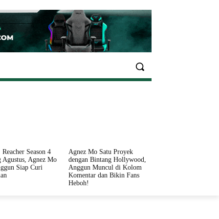
EKONOMI
OLAHRAGA
INFO SEHAT
PARIWI
 Reacher Season 4
Agnez Mo Satu Proyek
 Agustus, Agnez Mo
dengan Bintang Hollywood,
ggun Siap Curi
Anggun Muncul di Kolom
ian
Komentar dan Bikin Fans
Heboh!