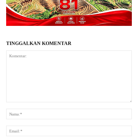
TINGGALKAN KOMENTAR
Komentar:
Na
Ema