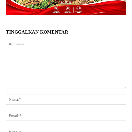
TINGGALKAN KOMENTAR
Komentar:
Na
Ema
Web