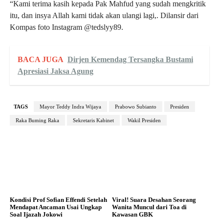
“Kami terima kasih kepada Pak Mahfud yang sudah mengkritik
itu, dan insya Allah kami tidak akan ulangi lagi,. Dilansir dari
Kompas foto Instagram @tedslyy89.
BACA JUGA
Dirjen Kemendag Tersangka Bustami
Apresiasi Jaksa Agung
TAGS
Mayor Teddy Indra Wijaya
Prabowo Subianto
Presiden
Raka Buming Raka
Sekretaris Kabinet
Wakil Presiden
Kondisi Prof Sofian Effendi Setelah
Viral! Suara Desahan Seorang
Mendapat Ancaman Usai Ungkap
Wanita Muncul dari Toa di
Soal Ijazah Jokowi
Kawasan GBK