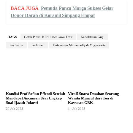
BACA JUGA
Pemuda Panca Marga Sukses Gelar
Donor Darah di Koramil Simpang Empat
TAGS
Getah Pinus. KPH Lawu Jawa Tmir
Kedokteran Giigi
Pak Salim
Perhutani
Universitas Muhamadiyah Yogyakarta
Kondisi Prof Sofian Effendi Setelah
Viral! Suara Desahan Seorang
Mendapat Ancaman Usai Ungkap
Wanita Muncul dari Toa di
Soal Ijazah Jokowi
Kawasan GBK
20 Juli 2025
14 Juli 2025