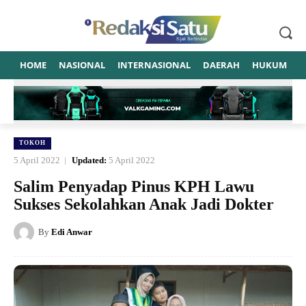
HOME
NASIONAL
INTERNASIONAL
DAERAH
HUKUM
P
TOKOH
5 April 2022
Updated:
5 April 2022
Salim Penyadap Pinus KPH Lawu
Sukses Sekolahkan Anak Jadi Dokter
By
Edi Anwar