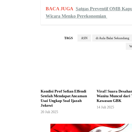
BACA JUGA
Satgas Preventif OMB Kap
Wicara Menko Perekonomian
TAGS
ASN
di Aula Balai Sekundang
W
Kondisi Prof Sofian Effendi
Viral! Suara Desaha
Setelah Mendapat Ancaman
Wanita Muncul dari 
Usai Ungkap Soal Ijazah
Kawasan GBK
Jokowi
14 Juli 2025
20 Juli 2025