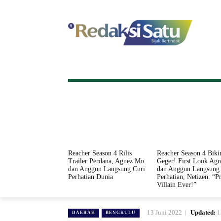
HOME
NASIONAL
INTERNASI
Reacher Season 4 Rilis
Reacher Season 4 Biki
Trailer Perdana, Agnez Mo
Geger! First Look Ag
dan Anggun Langsung Curi
dan Anggun Langsung 
Perhatian Dunia
Perhatian, Netizen: “Pr
Villain Ever!”
13 Juni 2022
Updated:
1
DAERAH
BENGKULU