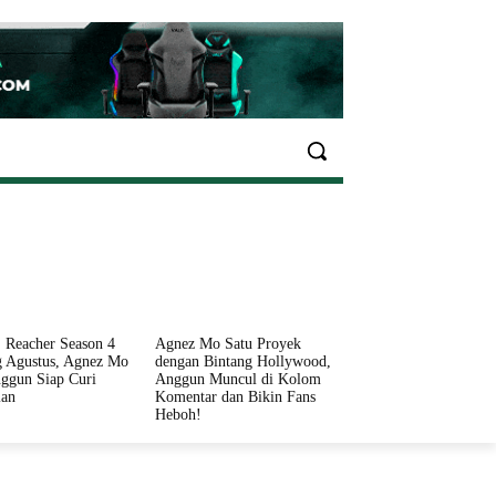
EKONOMI
OLAHRAGA
INFO SEHAT
PARIWI
 Reacher Season 4
Agnez Mo Satu Proyek
 Agustus, Agnez Mo
dengan Bintang Hollywood,
ggun Siap Curi
Anggun Muncul di Kolom
ian
Komentar dan Bikin Fans
Heboh!