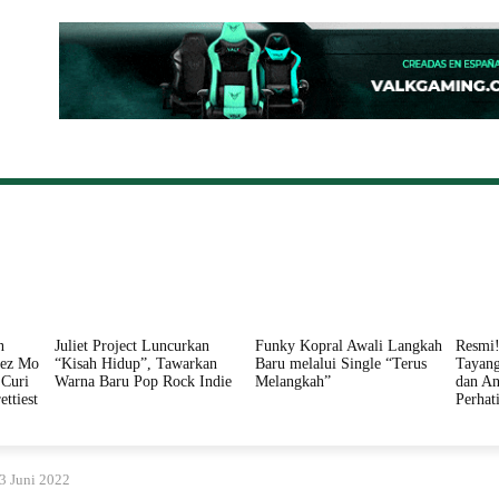
ONAL
DAERAH
HUKUM
PERISTIWA
POLITIK
n
Juliet Project Luncurkan
Funky Kopral Awali Langkah
Resmi!
nez Mo
“Kisah Hidup”, Tawarkan
Baru melalui Single “Terus
Tayang
Curi
Warna Baru Pop Rock Indie
Melangkah”
dan An
ettiest
Perhat
3 Juni 2022