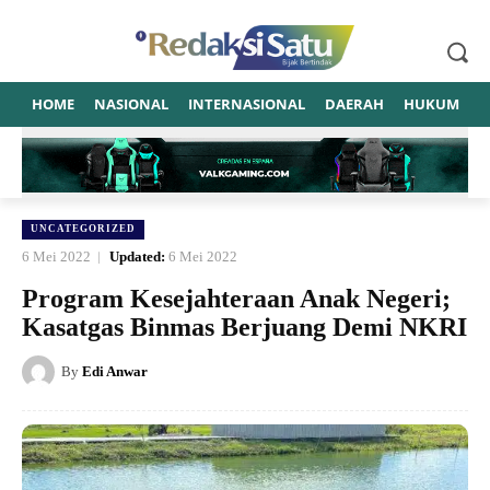
HOME
NASIONAL
INTERNASIONAL
DAERAH
HUKUM
P
UNCATEGORIZED
6 Mei 2022
Updated:
6 Mei 2022
Program Kesejahteraan Anak Negeri;
Kasatgas Binmas Berjuang Demi NKRI
By
Edi Anwar