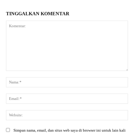
TINGGALKAN KOMENTAR
Komentar:
Na
Ema
Web
Simpan nama, email, dan situs web saya di browser ini untuk lain kali