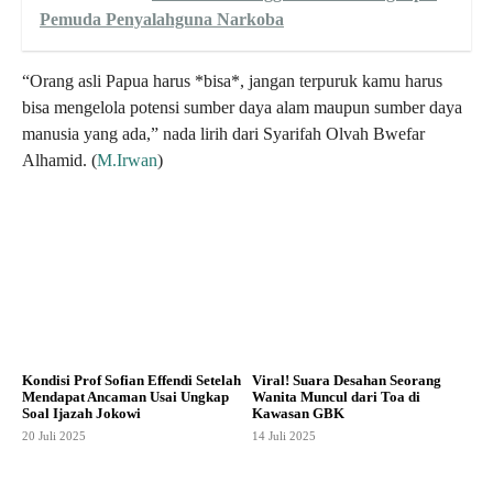
Pemuda Penyalahguna Narkoba
“Orang asli Papua harus *bisa*, jangan terpuruk kamu harus
bisa mengelola potensi sumber daya alam maupun sumber daya
manusia yang ada,” nada lirih dari Syarifah Olvah Bwefar
Alhamid. (
M.Irwan
)
Kondisi Prof Sofian Effendi Setelah
Viral! Suara Desahan Seorang
Mendapat Ancaman Usai Ungkap
Wanita Muncul dari Toa di
Soal Ijazah Jokowi
Kawasan GBK
20 Juli 2025
14 Juli 2025