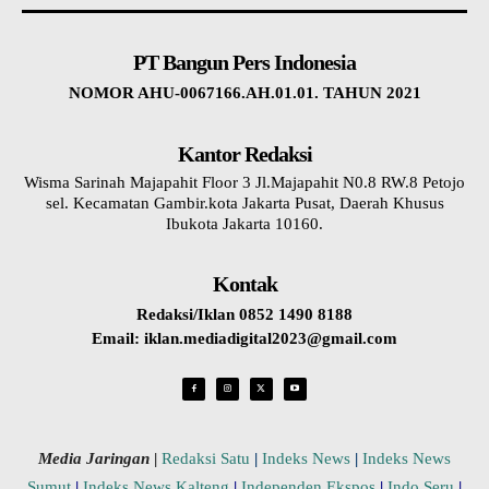
PT Bangun Pers Indonesia
NOMOR AHU-0067166.AH.01.01. TAHUN 2021
Kantor Redaksi
Wisma Sarinah Majapahit Floor 3 Jl.Majapahit N0.8 RW.8 Petojo
sel. Kecamatan Gambir.kota Jakarta Pusat, Daerah Khusus
Ibukota Jakarta 10160.
Kontak
Redaksi/Iklan 0852 1490 8188
Email: iklan.mediadigital2023@gmail.com
Media Jaringan
|
Redaksi Satu
|
Indeks News
|
Indeks News
Sumut
|
Indeks News Kalteng
|
Independen Ekspos
|
Indo Seru
|