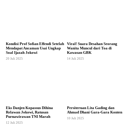
Kondisi Prof Sofian Effendi Setelah
Viral! Suara Desahan Seorang
Mendapat Ancaman Usai Ungkap
Wanita Muncul dari Toa di
Soal Ijazah Jokowi
Kawasan GBK
20 Juli 2025
14 Juli 2025
Eks Danjen Kopassus Dihina
Persiteruan Lita Gading dan
Relawan Jokowi, Ratusan
Ahmad Dhani Gara-Gara Konten
Purnawirawan TNI Marah
10 Juli 2025
12 Juli 2025