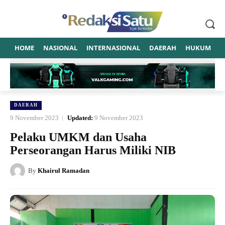
HOME
NASIONAL
INTERNASIONAL
DAERAH
HUKUM
P
DAERAH
9 November 2023
Updated:
9 November 2023
Pelaku UMKM dan Usaha
Perseorangan Harus Miliki NIB
By
Khairul Ramadan