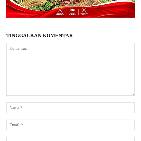
TINGGALKAN KOMENTAR
Komentar:
Na
Ema
Web