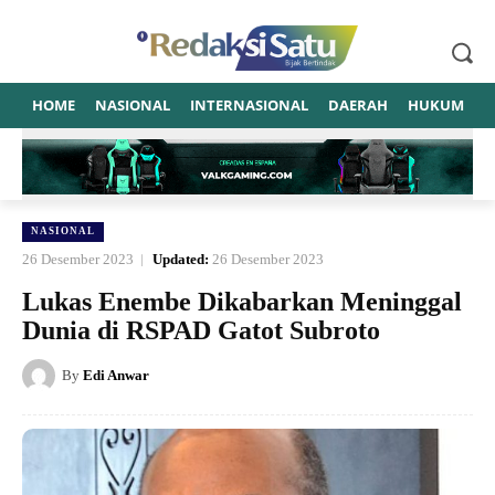
HOME
NASIONAL
INTERNASIONAL
DAERAH
HUKUM
P
NASIONAL
26 Desember 2023
Updated:
26 Desember 2023
Lukas Enembe Dikabarkan Meninggal
Dunia di RSPAD Gatot Subroto
By
Edi Anwar