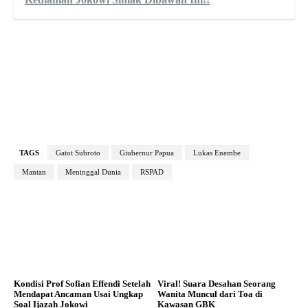
TAGS
Gatot Subroto
Giubernur Papua
Lukas Enembe
Mantan
Meninggal Dunia
RSPAD
Kondisi Prof Sofian Effendi Setelah
Viral! Suara Desahan Seorang
Mendapat Ancaman Usai Ungkap
Wanita Muncul dari Toa di
Soal Ijazah Jokowi
Kawasan GBK