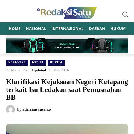
HOME
NASIONAL
INTERNASIONAL
DAERAH
HUKUM
P
NASIONAL
DPD RI
HUKUM
21 Mei 2026
Updated:
21 Mei 2026
Klarifikasi Kejaksaan Negeri Ketapang
terkait Isu Ledakan saat Pemusnahan
BB
By
adrianus susanto