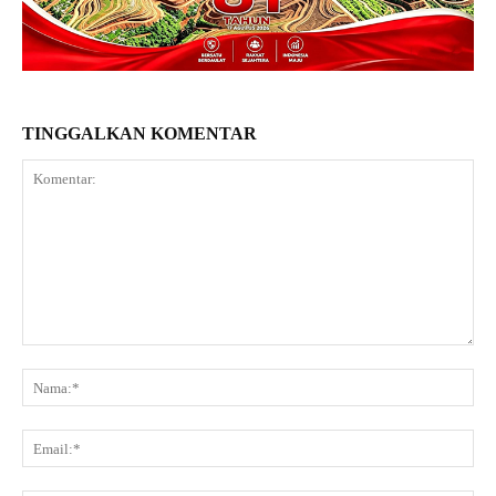
TINGGALKAN KOMENTAR
Komentar:
Na
Ema