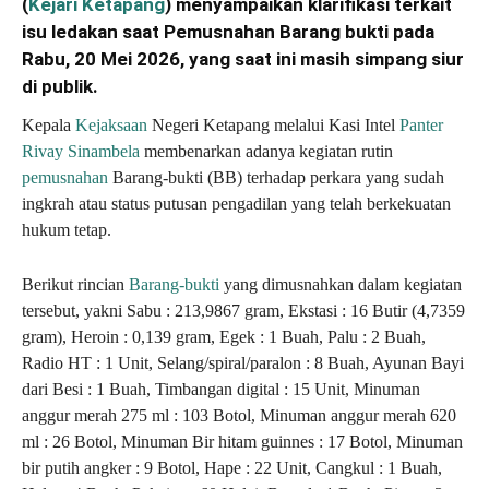
(
Kejari Ketapang
) menyampaikan klarifikasi terkait
isu ledakan saat Pemusnahan Barang bukti pada
Rabu, 20 Mei 2026, yang saat ini masih simpang siur
di publik.
Kepala
Kejaksaan
Negeri Ketapang melalui Kasi Intel
Panter
Rivay Sinambela
membenarkan adanya kegiatan rutin
pemusnahan
Barang-bukti (BB) terhadap perkara yang sudah
ingkrah atau status putusan pengadilan yang telah berkekuatan
hukum tetap.
Berikut rincian
Barang-bukti
yang dimusnahkan dalam kegiatan
tersebut, yakni Sabu : 213,9867 gram, Ekstasi : 16 Butir (4,7359
gram), Heroin : 0,139 gram, Egek : 1 Buah, Palu : 2 Buah,
Radio HT : 1 Unit, Selang/spiral/paralon : 8 Buah, Ayunan Bayi
dari Besi : 1 Buah, Timbangan digital : 15 Unit, Minuman
anggur merah 275 ml : 103 Botol, Minuman anggur merah 620
ml : 26 Botol, Minuman Bir hitam guinnes : 17 Botol, Minuman
bir putih angker : 9 Botol, Hape : 22 Unit, Cangkul : 1 Buah,