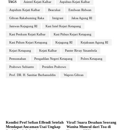
TAGS
Asintel Kejati Kalbar
Aspidsus Kejati Kalbar
Aspidum Kejati Kalbar
Beacukai
Emilwan Ridwan
Gibran Rakabuming Raka
Imigrasi
Jaksa Agung RI
Jamwas Kejagung RI
Kasi Intel Kejari Ketapang
Kasi Penkum Kejati Kalbar
Kasi Pidsus Kejari Ketapang
Kasi Pidum Kejari Ketapang
Kejagung RI
Kejaksaan Agung RI
Kejari Ketapang
Kejati Kalbar
Panter Rivay Sinambela
Pemusnahan
Pengadilan Negeri Ketapang
Polres Ketapang
Prabowo Subianto
Presiden Prabowo
Prof. DR. H. Sanitiar Burhanuddin
Wapres Gibran
Kondisi Prof Sofian Effendi Setelah
Viral! Suara Desahan Seorang
Mendapat Ancaman Usai Ungkap
Wanita Muncul dari Toa di