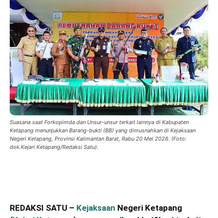
Suasana saat Forkopimda dan Unsur-unsur terkait lainnya di Kabupaten
Ketapang menunjukkan Barang-bukti (BB) yang dimusnahkan di Kejaksaan
Negeri Ketapang, Provinsi Kalimantan Barat, Rabu 20 Mei 2026. (Foto:
dok.Kejari Ketapang/Redaksi Satu).
REDAKSI SATU –
Kejaksaan
Negeri Ketapang