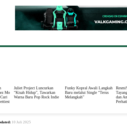
ONAL
DAERAH
HUKUM
PERISTIWA
POLITIK
n
Juliet Project Luncurkan
Funky Kopral Awali Langkah
Resmi!
nez Mo
“Kisah Hidup”, Tawarkan
Baru melalui Single “Terus
Tayang
Curi
Warna Baru Pop Rock Indie
Melangkah”
dan An
ettiest
Perhat
dated:
10 Juli 2025