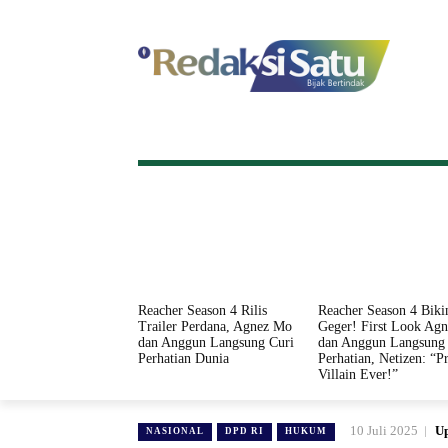
HOME
NASIONAL
INTERNASI
Reacher Season 4 Rilis
Reacher Season 4 Biki
Trailer Perdana, Agnez Mo
Geger! First Look Ag
dan Anggun Langsung Curi
dan Anggun Langsung 
Perhatian Dunia
Perhatian, Netizen: “Pr
Villain Ever!”
10 Juli 2025
Up
NASIONAL
DPD RI
HUKUM