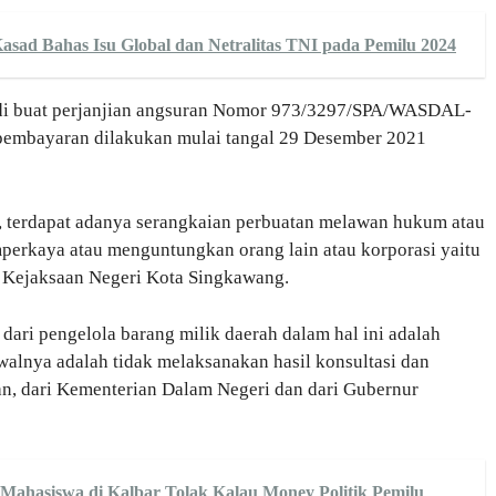
asad Bahas Isu Global dan Netralitas TNI pada Pemilu 2024
a di buat perjanjian angsuran Nomor 973/3297/SPA/WASDAL-
pembayaran dilakukan mulai tangal 29 Desember 2021
 terdapat adanya serangkaian perbuatan melawan hukum atau
rkaya atau menguntungkan orang lain atau korporasi yaitu
el Kejaksaan Negeri Kota Singkawang.
n dari pengelola barang milik daerah dalam hal ini adalah
alnya adalah tidak melaksanakan hasil konsultasi dan
n, dari Kementerian Dalam Negeri dan dari Gubernur
 Mahasiswa di Kalbar Tolak Kalau Money Politik Pemilu