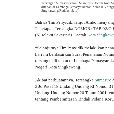
Tersangka Sumastro selaku Sekretaris Daerah Kota 
ditahan di Lembaga Pemasyarakatan Kelas II B Sing
Singkawang/Redaksi Satu).
Bahwa Tim Penyidik, lanjut Ambo menyampa
Penetapan Tersangka NOMOR : TAP-02/O.1.1
(S) selaku Sekertaris Daerah
Kota Singkaw
“Selanjutnya Tim Penyidik melakukan penah
hari ini berdasarkan Surat Penahanan Nomo
tersangka di tahan di Lembaga Pemasyaraka
Negeri Kota Singkawang.
Akibat perbuatannya, Tersangka
Sumastro
d
3 Jo Pasal 18 Undang Undang RI Nomor 31
Undang-Undang Nomor 20 Tahun 2001 tent
tentang Pemberantasan Tindak Pidana Korup