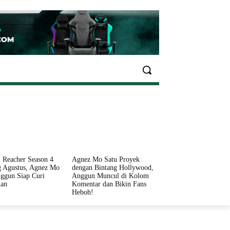
EKONOMI
OLAHRAGA
INFO SEHAT
PARIWI
 Reacher Season 4
Agnez Mo Satu Proyek
 Agustus, Agnez Mo
dengan Bintang Hollywood,
ggun Siap Curi
Anggun Muncul di Kolom
ian
Komentar dan Bikin Fans
Heboh!