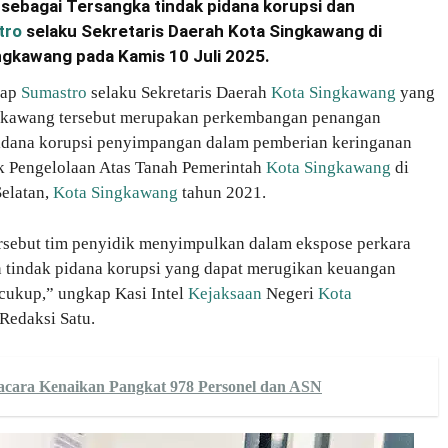
sebagai Tersangka tindak pidana korupsi dan
tro
selaku Sekretaris Daerah Kota Singkawang di
ngkawang pada Kamis 10 Juli 2025.
dap
Sumastro
selaku Sekretaris Daerah
Kota Singkawang
yang
gkawang tersebut merupakan perkembangan penangan
 pidana korupsi penyimpangan dalam pemberian keringanan
Hak Pengelolaan Atas Tanah Pemerintah
Kota Singkawang
di
elatan,
Kota Singkawang
tahun 2021.
rsebut tim penyidik menyimpulkan dalam ekspose perkara
n tindak pidana korupsi yang dapat merugikan keuangan
 cukup,” ungkap Kasi Intel
Kejaksaan
Negeri
Kota
 Redaksi Satu.
acara Kenaikan Pangkat 978 Personel dan ASN