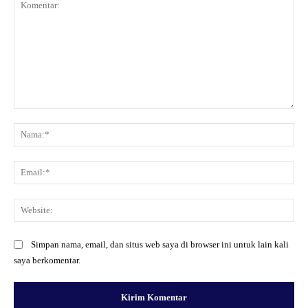
Komentar:
Na
Ema
Web
Simpan nama, email, dan situs web saya di browser ini untuk lain kali
saya berkomentar.