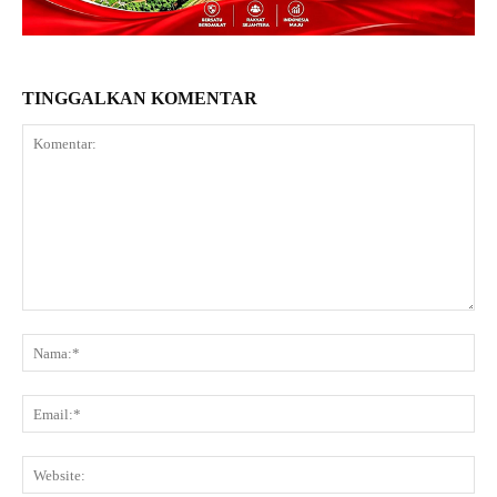
TINGGALKAN KOMENTAR
Komentar:
Na
Ema
Web