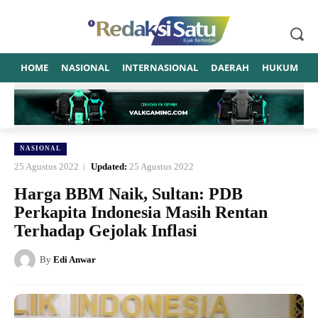
HOME
NASIONAL
INTERNASIONAL
DAERAH
HUKUM
P
NASIONAL
25 Agustus 2022
Updated:
25 Agustus 2022
Harga BBM Naik, Sultan: PDB
Perkapita Indonesia Masih Rentan
Terhadap Gejolak Inflasi
By
Edi Anwar