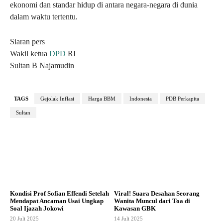
ekonomi dan standar hidup di antara negara-negara di dunia
dalam waktu tertentu.
Siaran pers
Wakil ketua
DPD
RI
Sultan B Najamudin
TAGS
Gejolak Inflasi
Harga BBM
Indonesia
PDB Perkapita
Sultan
Kondisi Prof Sofian Effendi Setelah
Viral! Suara Desahan Seorang
Mendapat Ancaman Usai Ungkap
Wanita Muncul dari Toa di
Soal Ijazah Jokowi
Kawasan GBK
20 Juli 2025
14 Juli 2025