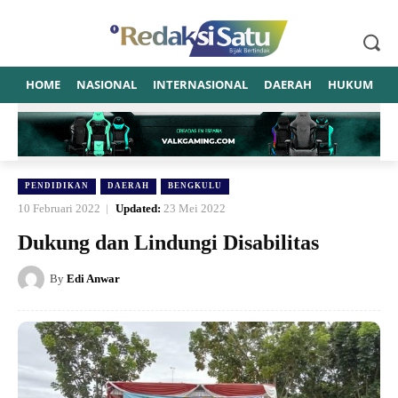
HOME
NASIONAL
INTERNASIONAL
DAERAH
HUKUM
P
PENDIDIKAN
DAERAH
BENGKULU
10 Februari 2022
Updated:
23 Mei 2022
Dukung dan Lindungi Disabilitas
By
Edi Anwar