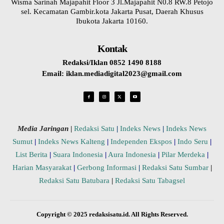
Wisma Sarinah Majapahit Floor 3 Jl.Majapahit N0.8 RW.8 Petojo
sel. Kecamatan Gambir.kota Jakarta Pusat, Daerah Khusus
Ibukota Jakarta 10160.
Kontak
Redaksi/Iklan 0852 1490 8188
Email: iklan.mediadigital2023@gmail.com
Media Jaringan
|
Redaksi Satu
|
Indeks News
|
Indeks News
Sumut
|
Indeks News Kalteng
|
Independen Ekspos
|
Indo Seru
|
List Berita
|
Suara Indonesia
|
Aura Indonesia
|
Pilar Merdeka
|
Harian Masyarakat
|
Gerbong Informasi
|
Redaksi Satu Sumbar
|
Redaksi Satu Batubara
|
Redaksi Satu Tabagsel
Copyright © 2025 redaksisatu.id. All Rights Reserved.