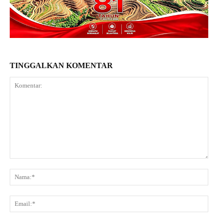
TINGGALKAN KOMENTAR
Komentar:
Na
Ema