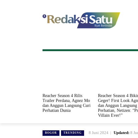
HOME
NASIONAL
INTERNASI
Reacher Season 4 Rilis
Reacher Season 4 Biki
Trailer Perdana, Agnez Mo
Geger! First Look Ag
dan Anggun Langsung Curi
dan Anggun Langsung 
Perhatian Dunia
Perhatian, Netizen: “Pr
Villain Ever!”
8 Juni 2024
Updated:
8 Ju
BOGOR
TRENDING