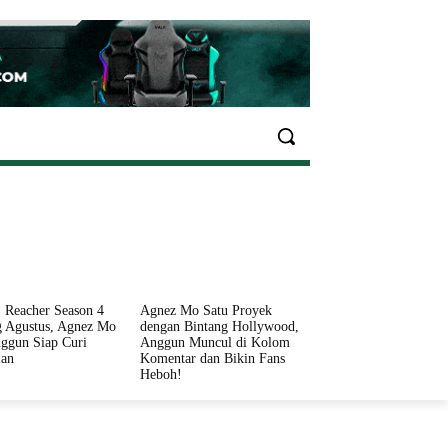
EKONOMI
OLAHRAGA
INFO SEHAT
PARIWI
 Reacher Season 4
Agnez Mo Satu Proyek
 Agustus, Agnez Mo
dengan Bintang Hollywood,
ggun Siap Curi
Anggun Muncul di Kolom
ian
Komentar dan Bikin Fans
Heboh!