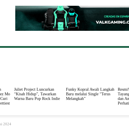
ONAL
DAERAH
HUKUM
PERISTIWA
POLITIK
n
Juliet Project Luncurkan
Funky Kopral Awali Langkah
Resmi!
nez Mo
“Kisah Hidup”, Tawarkan
Baru melalui Single “Terus
Tayang
Curi
Warna Baru Pop Rock Indie
Melangkah”
dan An
ettiest
Perhat
ni 2024