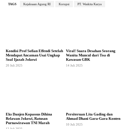
TAGS
Kejaksaan Agung RI
Korupsi
PT. Waskita Karya
Kondisi Prof Sofian Effendi Setelah
Viral! Suara Desahan Seorang
Mendapat Ancaman Usai Ungkap
Wanita Muncul dari Toa di
Soal Ijazah Jokowi
Kawasan GBK
20 Juli 2025
14 Juli 2025
Eks Danjen Kopassus Dihina
Persiteruan Lita Gading dan
Relawan Jokowi, Ratusan
Ahmad Dhani Gara-Gara Konten
Purnawirawan TNI Marah
10 Juli 2025
12 Juli 2025