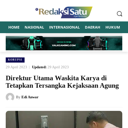
HOME
NASIONAL
INTERNASIONAL
DAERAH
HUKUM
P
KORUPSI
29 April 2023
Updated:
29 April 2023
Direktur Utama Waskita Karya di
Tetapkan Tersangka Kejaksaan Agung
By
Edi Anwar